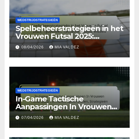
WEDSTRIJDSTRATEGIEËN
Spelbeheerstrategieën in het
Vrouwen Futsal 2025:
Tijdbeheer, Tactische fouten,
08/04/2026
MIA VALDEZ
Wissels
WEDSTRIJDSTRATEGIEËN
In-Game Tactische
Aanpassingen In Vrouwen
Futsal 2025: Formaties,
07/04/2026
MIA VALDEZ
Spelersrollen, Strategieën