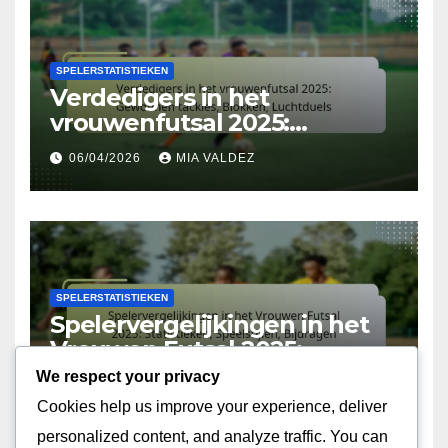
SPELERSTATISTIEKEN
Verdedigers in het
vrouwenfutsal 2025:
Gewonnen tackles, Blokken,
06/04/2026
MIA VALDEZ
Luchtduels
SPELERSTATISTIEKEN
Spelervergelijkingen in het
Vrouwen Futsal 2025:
Statistieken, Speelstijlen,
We respect your privacy
06/04/2026
MIA VALDEZ
Bijdragen
Cookies help us improve your experience, deliver
personalized content, and analyze traffic. You can