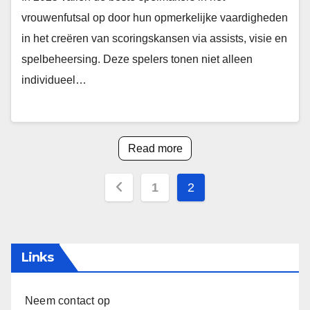
vrouwenfutsal op door hun opmerkelijke vaardigheden
in het creëren van scoringskansen via assists, visie en
spelbeheersing. Deze spelers tonen niet alleen
individueel…
Read more
Posts
1
2
pagination
Links
Neem contact op